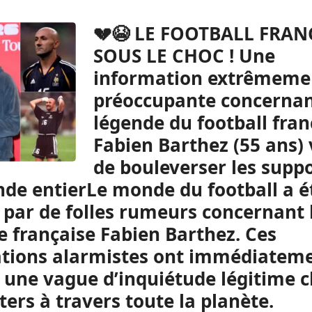
💔😭 LE FOOTBALL FRANÇAIS SOUS LE CHOC ! Une information extrêmement préoccupante concernant la légende du football français Fabien Barthez (55 ans) vient de bouleverser les supporters du monde entierLe monde du football a été secoué par de folles rumeurs concernant la légende française Fabien Barthez. Ces publications alarmistes ont immédiatement suscité une vague d’inquiétude légitime chez les supporters à travers toute la planète. Cependant, il s’agit d’une grossière fausse information fabriquée de toutes pièces par des comptes malveillants. Ces méthodes douteuses cherchent uniquement à générer du clic et de l’engagement sur les réseaux sociaux au détriment de la vérité. L’ancien gardien de but emblématique des Bleus se porte en réalité parfaitement bien au quotidien. Aucune source officielle ni aucun média d’information crédible n’a confirmé ces spéculations complètement absurdes et dénuées de fondement. Fabien Barthez reste à jamais gravé dans l’histoire comme l’un des plus grands gardiens français. Ses performances héroïques lors de la Coupe du Monde 1998 ont marqué toute une génération de passionnés de ballon rond. Son style unique et sa personnalité haut en couleur ont fait de lui un joueur universellement apprécié. Le fameux rituel du baiser sur son crâne chauve est devenu un symbole légendaire du football international. Au cours de sa brillante carrière, il a défendu les couleurs de grands clubs européens prestigieux. Ses passages réussis à Marseille, Monaco ou Manchester United ont confirmé son talent exceptionnel au plus haut niveau. Avec l’Olympique de Marseille, il a remporté la plus prestigieuse des compétitions européennes de clubs. Ce sacre historique en Ligue des Champions en 1993 a définitivement propulsé sa carrière sur la scène continentale. Sous le maillot de l’AS Monaco, il a également étoffé son palmarès avec plusieurs titres nationaux. Sa régularité impressionnante dans les cages a grandement contribué aux succès mémorables du club de la Principauté. Son transfert vers Manchester United a marqué une étape majeure dans son parcours professionnel d’élite. En Angleterre, il a conquis le cœur des supporters grâce à des arrêts spectaculaires et une assurance naturelle. Après avoir pris sa retraite des terrains de football, il s’est tourné vers une autre passion. Le sport automobile est devenu son nouveau terrain d’expression où il a fait preuve d’une grande détermination. Il a notamment participé à la mythique course des 24 Heures du Mans à plusieurs reprises. Sa reconversion réussie dans l’automobile témoigne de son esprit compétitif inchangé et de son goût pour le dépassement. Fabien Barthez a également partagé son immense expérience avec les jeunes générations de gardiens. Ses conseils avisés et sa vision du poste continuent d’inspirer de nombreux techniciens à travers le monde. Les fausses informations ciblant les personnalités publiques sont malheureusement devenues trop fréquentes sur internet. Il est essentiel de vérifier minutieusement la fiabilité des sources avant de relayer de telles rumeurs. Le silence de l’entourage face à ces affabulations s’explique tout simplement par leur caractère grotesque. Les proches préfèrent ignorer ces provocations inutilement dramatiques plutôt que de leur donner une importance non méritée. Les supporters peuvent désormais être rassurés quant à la santé de leur idole de toujours. Le champion du monde 1998 continue de mener sa vie paisiblement, loin du tumulte des fake news numériques. La solidarité exprimée spontanément par les fans montre à quel point Barthez demeure aimé de tous. Cet élan d’affection sincère prouve que son empreinte dans le cœur des Français reste profondément intacte. Le parcours exceptionnel de cet athlète hors norme continue de faire la fierté du sport français. Ses exploits passés rappellent les plus belles heures de gloire de la sélection nationale de football. Il convient de faire preuve de vigilance face aux titres racoleurs et trompeurs sur internet. La recherche du buzz facile ne doit jamais prendre le dessus sur le respect des personnalités et de leur vérité. Fabien Barthez reste un modèle de sérénité et de passion pour l’ensemble du monde sportif. Son nom continuera d’évoquer des souvenirs inoubliables de victoires et d’émotions intenses partagées avec tout un peuple. Les récits inventés de toutes pièces finiront par s’éteindre d’eux-mêmes face à la réalité des faits. La communauté des passionnés de football préfère retenir l’immense héritage laissé par le légendaire portier tricolore. Chaque apparition publique du Divin Chauve est un événement chaleureux pour les amateurs de sport. Son authenticité et son parler-vrai font de lui un consultant toujours très écouté lors des grands rendez-vous. L’histoire retiendra la trajectoire unique d’un gamin du Sud-Ouest devenu une icône mondiale incontournable. Sa capacité à garder son sang-froid dans les moments les plus tendus reste sa plus grande force. Les valeurs de camaraderie et de travail qu’il a incarnées tout au long de sa carrière restent exemplaires. Il a toujours placé le collectif au-dessus de sa propre personne sur et dehors du terrain. Les supporters peuvent continuer de célébrer la mémoire de ses arrêts venus d’ailleurs en toute quiétude. Le légendaire numéro un des Bleus poursuit sa route avec la même discrétion et la même élégance. Ce type de canular sur les réseaux sociaux rappelle l’importance de garder un esprit critique développé. Ne pas céder à la panique face aux annonces sensationnalistes permet de préserver la qualité de l’information. Le football français peut s’estimer heureux d’avoir compté dans ses rangs un tel phénomène athlétique. Son palmarès garni de titres majeurs témoigne d’une carrière menée avec une maîtrise absolue du sujet. Ses anciens coéquipiers gardent un souvenir impérissable de sa joie de vivre communicative dans les vestiaires. Il était le rayon de soleil qui parvenait à dédramatiser les enjeux les plus colossaux. Aujourd’hui encore, sa voix compte lorsqu’il s’agit d’analyser l’évolution du poste de gardien moderne. Son œil d’expert permet de mieux comprendre les exigences physiques et mentales de ce rôle si particulier. Les fausses alertes sur sa santé ne sont finalement qu’un bien triste épisode vite oublié par tous. La vérité finit toujours par triompher, remettant la légende du football à sa juste place. La passion de Fabien Barthez pour le sport sous toutes ses formes demeure un exemple motivant. Qu’il soit derrière un volant ou sur les terrains, son engagement reste total et profondément sincère. Les amoureux du maillot bleu continueront d’entonner des chants à la gloire de leurs héros de toujours. Barthez figurera éternellement en très bonne place parmi ces monstres sacrés du sport tricolore. Rien ne pourra altérer le respect immense que le public éprouve à l’égard de cet homme d’exception. Sa simplicité naturelle a toujours constitué son meilleur atout auprès du grand public populaire. La prudence reste de mise sur les plateformes numériques pour éviter la propagation de fausses nouvelles. Privilégier les canaux d’information traditionnels garantit d’obtenir des nouvelles vérifiées et fiables au quotidien. L’héritage laissé par la génération dorée de 1998 demeure une source d’inspiration inépuisable pour la jeunesse. Barthez en est l’un des piliers vertébraux les plus solides et les plus admirés. Cette mise au point permet d’éteindre définitivement la polémique stérile entourant cette fausse annonce inquiétante. Le quotidien de l’ancien champion se poursuit sans le moindre problème de santé à signaler. L’admiration du monde du football envers le portier français reste unanime et transgénérationnelle. Les plus jeunes continuent d’étudier ses gestes techniques pour perfectionner leur propre jeu dans les académies. Sa gentillesse et sa disponibilité lors des événements caritatifs font également l’admiration de l’opinion publique. Il sait redonner avec générosité ce que le sport lui a offert tout au long de sa vie. Le calme est désormais revenu parmi la grande communauté des fans du football français et mondial. Tout le monde peut à présent se reconcentrer sur l’actualité sportive réelle et la suite des compétitions. L’aventure de Fabien Barthez est une success-story à la française qui continue d’écrire de superbes pages. Son parcours prouve que le travail et la passion permettent d’atteindre les sommets les plus élevés. Nous souhaitons à la légende des Bleus encore de longue