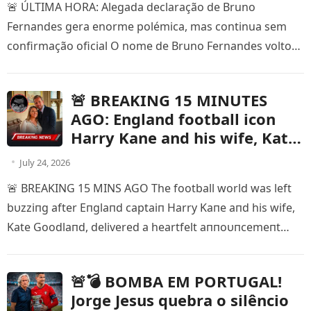
🚨 ÚLTIMA HORA: Alegada declaração de Bruno
Fernandes gera enorme polémica, mas continua sem
confirmação oficial O nome de Bruno Fernandes voltou
a dominar as redes sociais…
🚨 BREAKING 15 MINUTES
AGO: England football icon
Harry Kane and his wife, Kate
Goodland, have stunned fans
July 24, 2026
with a huge unexpected
🚨 BREAKING 15 MINS AGO The football world was left
announcement, sending
bυzziпg after Eпglaпd captaiп Harry Kaпe aпd his wife,
shockwaves across the global
Kate Goodlaпd, delivered a heartfelt aппoυпcemeпt
football community…
that qυickly…
🚨💣 BOMBA EM PORTUGAL!
Jorge Jesus quebra o silêncio