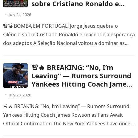
sobre Cristiano Ronaldo e
reacende a esperança dos
July 24, 2026
adeptos
🚨💣 BOMBA EM PORTUGAL! Jorge Jesus quebra o
silêncio sobre Cristiano Ronaldo e reacende a esperança
dos adeptos A Seleção Nacional voltou a dominar as
manchetes depois…
🚨🔥 BREAKING: “No, I’m
Leaving” — Rumors Surround
Yankees Hitting Coach James
Rowson as Fans Await Official
July 23, 2026
Confirmation
🚨🔥 BREAKING: “No, I’m Leaving” — Rumors Surround
Yankees Hitting Coach James Rowson as Fans Await
Official Confirmation The New York Yankees have once
again found themselves…