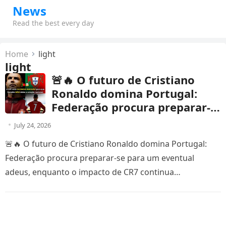
News
Read the best every day
Home
light
light
🚨🔥 O futuro de Cristiano
Ronaldo domina Portugal:
Federação procura preparar-
se para um eventual adeus,
July 24, 2026
enquanto o impacto de CR7
🚨🔥 O futuro de Cristiano Ronaldo domina Portugal:
continua incomparável
Federação procura preparar-se para um eventual
adeus, enquanto o impacto de CR7 continua
incomparável O futuro de Cristiano Ronaldo…