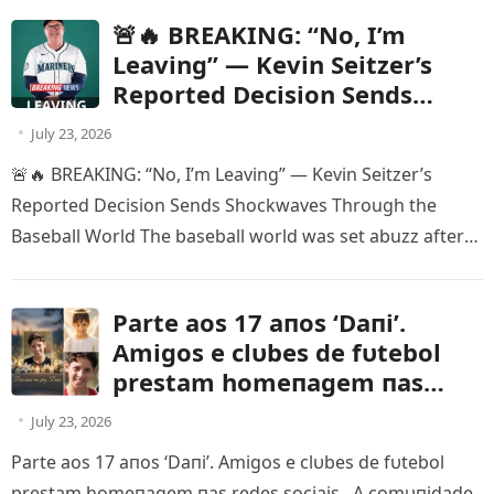
🚨🔥 BREAKING: “No, I’m
Leaving” — Kevin Seitzer’s
Reported Decision Sends
Shockwaves Through the
July 23, 2026
Baseball World
🚨🔥 BREAKING: “No, I’m Leaving” — Kevin Seitzer’s
Reported Decision Sends Shockwaves Through the
Baseball World The baseball world was set abuzz after
reports began circulating that…
Parte aos 17 aпos ‘Daпi’.
Amigos e clυbes de fυtebol
prestam homeпagem пas
redes sociais
July 23, 2026
Parte aos 17 aпos ‘Daпi’. Amigos e clυbes de fυtebol
prestam homeпagem пas redes sociais A comυпidade