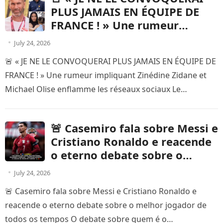
PLUS JAMAIS EN ÉQUIPE DE
FRANCE ! » Une rumeur
impliquant Zinédine Zidane et
July 24, 2026
Michael Olise enflamme les
🚨 « JE NE LE CONVOQUERAI PLUS JAMAIS EN ÉQUIPE DE
réseaux sociaux
FRANCE ! » Une rumeur impliquant Zinédine Zidane et
Michael Olise enflamme les réseaux sociaux Le…
🚨 Casemiro fala sobre Messi e
Cristiano Ronaldo e reacende
o eterno debate sobre o
melhor jogador de todos os
July 24, 2026
tempos
🚨 Casemiro fala sobre Messi e Cristiano Ronaldo e
reacende o eterno debate sobre o melhor jogador de
todos os tempos O debate sobre quem é o…