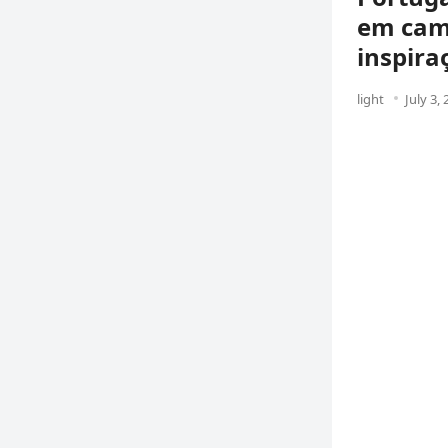
em camp
inspira
light
July 3,